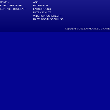
HOME -
AGB
BÜRO - VERTRIEB
IMPRESSUM
KONTAKTFORMULAR
ENTSORGUNG
DATENSCHUTZ
WIDERSPRUCHSRECHT
HAFTUNGSAUSSCHLUSS
Copyright © 2012 ATRIUM LED-LICHTECH