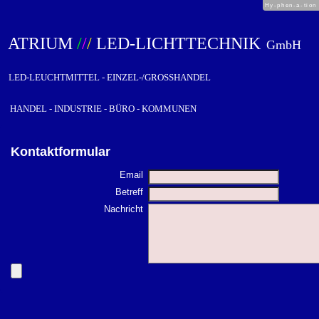
Hy-phen-a-tion
ATRIUM
/
/
/
LED-LICHTTECHNIK
GmbH
L
ED-
LEUCHTMITTEL - EINZEL-/GROSSHANDEL
HANDEL - INDUSTRIE - BÜRO - KOMMUNEN
Kontaktformular
Email
Betreff
Nachricht